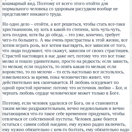
кошмарный вид. Поэтому от всего этого отойти для
нормального человека со здоровым рассудком вообще не
представляет никакого труда.
Но одно дело – отойти, а вот решиться, чтобы стать все-таки
христианином, ну хоть в какой-то степени, хоть чуть-чуть,
хоть полдня, хотя бы до обеда, – это уже, конечно, требует
чего-то большего. А мы очень пристрастны к этой жизни, все
хотим играть роль, все хотим выглядеть, все зависим от того,
что люди подумают, что скажут, зависим от своих страстишек.
Страстей настоящих в нас даже нет, потому что это все тоже
мелко и пошло удивительно, просто на редкость: если зависть,
то мелкая; если подлость, то опять какая-то мелкая; если
воровство, то по мелочи – то есть настолько все истолклось,
измельчилось за время, пока человечество живет, что
действительно век скончавается. И любовь оскудевает по
одной простой причине: потому что источник любви – Бог, и
черпать любовь сердце человеческое может только в Боге.
Поэтому, если человек удалился от Бога, он и становится
таким мелко раздражительным, вечно недовольным и вечно
пытающимся что-то такое себе временное придумать, чтобы
отвлечься от собственной пустоты. Человек даже боится
остаться с самим собой наедине, ему нужно радио включить,
ему нужно обязательно с кем-то болтать, ему обязательно надо