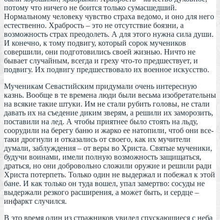
потому что ничего не боится только сумасшедший.
Нормальному человеку чувство страха ведомо, и оно для него
естественно. Храбрость – это не отсутствие боязни, а
возможность страх преодолеть. А для этого нужна сила души.
И конечно, к тому подвигу, который сорок мучеников
совершили, они подготовились своей жизнью. Ничто не
бывает случайным, всегда и греху что-то предшествует, и
подвигу. Их подвигу предшествовало их военное искусство.
Мученикам Севастийским придумали очень интересную
казнь. Вообще в те времена люди были весьма изобретательны
на всякие такие штуки. Им не стали рубить головы, не стали
давать их на съедение диким зверям, а решили их заморозить,
поставили на лед. А чтобы приятнее было стоять на льду,
соорудили на берегу баню и жарко ее натопили, чтоб они все-
таки дрогнули и отказались от своего, как их мучители
думали, заблуждения – от веры во Христа. Святые мученики,
будучи воинами, имели полную возможность защищаться,
драться, но они добровольно сложили оружие и решили ради
Христа потерпеть. Только один не выдержал и побежал к этой
бане. И как только он туда вошел, упал замертво: сосуды не
выдержали резкого расширения, а может быть, и сердце –
инфаркт случился.
В это время один из стражников увидел спускающиеся с неба