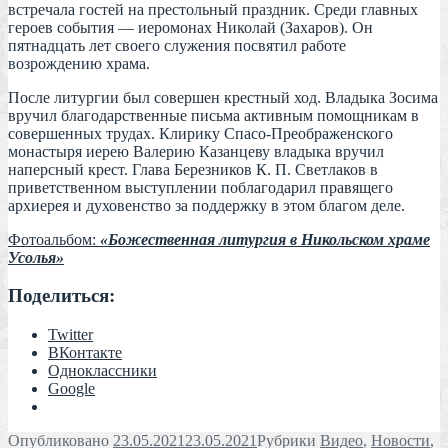
встречала гостей на престольный праздник. Среди главных
героев события — иеромонах Николай (Захаров). Он
пятнадцать лет своего служения посвятил работе
возрождению храма.
После литургии был совершен крестный ход. Владыка Зосима
вручил благодарственные письма активным помощникам в
совершенных трудах. Клирику Спасо-Преображенского
монастыря иерею Валерию Казанцеву владыка вручил
наперсный крест. Глава Березников К. П. Светлаков в
приветственном выступлении поблагодарил правящего
архиерея и духовенство за поддержку в этом благом деле.
Фотоальбом:
«Божественная литургия в Никольском храме
Усолья»
Поделиться:
Twitter
ВКонтакте
Одноклассники
Google
Опубликовано
23.05.2021
23.05.2021
Рубрики
Видео
,
Новости
,