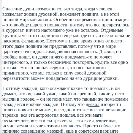
Спасение души возможно только тогда, когда человек
возжелает жизни духовной, возжелает подвига, а не этой
пошлой мирской жизни. Особенно современная цивилизация
– это вообще царство пошлости, потому что все превратилось
в суррогат, ничего настоящего уже не осталось. Отдельные
крупицы чего-то подлинного еще кое-где есть, а все остальное
насквозь фальшивое. Поэтому в наше время отказ от всего
этого даже подвига не представляет, потому что в мире
царствует очевидная самодовольная пошлость. Дьявол, он
вообще пошл, он даже ничего придумать-то не может
интересного, а только бесконечно повторять, нудить все одно
и то же. Это сплошная серятина, это все настолько
примитивно, что мы только в силу своей духовной
неразвитости можем попадаться на его дурацкие уловки.
Поэтому каждый, кого осаждают какие-то помыслы, и он
думает, что ох, какой ужас, какой он грешный, какие у него
мысли в голове, – он не понимает, что такими же помыслами
осаждается вообще каждый. Потому что
дьявол
изобрести
ничего нового не может, все одно и то же: все эти летающие
тарелки, вся эта астрология пошлая, все эти маги
бесконечные, все эти экстрасенсы – это все древнейшая,
исчисляемая тысячелетиями пошлость. Просто сейчас это
приняло совершенно мерзкий, еще в советском варианте,