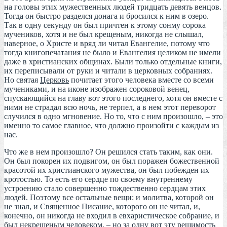
на головы этих мужественных людей тридцать девять венцов.
Тогда он быстро разделся донага и бросился к ним в озеро.
Так в одну секунду он был причтен к этому сонму сорока
мучеников, хотя и не был крещеным, никогда не слышал,
наверное, о Христе и вряд ли читал Евангелие, потому что
тогда книгопечатания не было и Евангелия целиком не имели
даже в христианских общинах. Были только отдельные книги,
их переписывали от руки и читали в церковных собраниях.
Но святая
Церковь
почитает этого человека вместе со всеми
мучениками, и на иконе изображен сороковой венец,
спускающийся на главу вот этого последнего, хотя он вместе с
ними не страдал всю ночь, не терпел, а в нем этот переворот
случился в одно мгновение. Но то, что с ним произошло, – это
именно то самое главное, что должно произойти с каждым из
нас.
Что же в нем произошло? Он решился стать таким, как они.
Он был покорен их подвигом, он был поражен божественной
красотой их христианского мужества, он был побежден их
кротостью. То есть его сердце по своему внутреннему
устроению стало совершенно тождественно сердцам этих
людей. Поэтому все остальные вещи: и молитва, которой он
не знал, и Священное Писание, которого он не читал, и,
конечно, он никогда не входил в евхаристическое собрание, и
был некрещеным человеком, – но за одну вот эту решимость