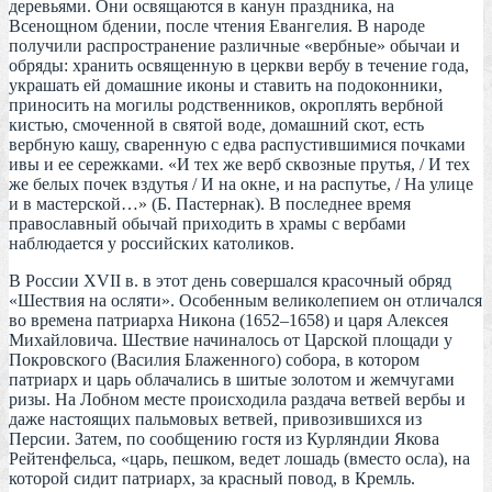
деревьями. Они освящаются в канун праздника, на
Всенощном бдении, после чтения Евангелия. В народе
получили распространение различные «вербные» обычаи и
обряды: хранить освященную в церкви вербу в течение года,
украшать ей домашние иконы и ставить на подоконники,
приносить на могилы родственников, окроплять вербной
кистью, смоченной в святой воде, домашний скот, есть
вербную кашу, сваренную с едва распустившимися почками
ивы и ее сережками. «И тех же верб сквозные прутья, / И тех
же белых почек вздутья / И на окне, и на распутье, / На улице
и в мастерской…» (Б. Пастернак). В последнее время
православный обычай приходить в храмы с вербами
наблюдается у российских католиков.
В России XVII в. в этот день совершался красочный обряд
«Шествия на осляти». Особенным великолепием он отличался
во времена патриарха Никона (1652–1658) и царя Алексея
Михайловича. Шествие начиналось от Царской площади у
Покровского (Василия Блаженного) собора, в котором
патриарх и царь облачались в шитые золотом и жемчугами
ризы. На Лобном месте происходила раздача ветвей вербы и
даже настоящих пальмовых ветвей, привозившихся из
Персии. Затем, по сообщению гостя из Курляндии Якова
Рейтенфельса, «царь, пешком, ведет лошадь (вместо осла), на
которой сидит патриарх, за красный повод, в Кремль.