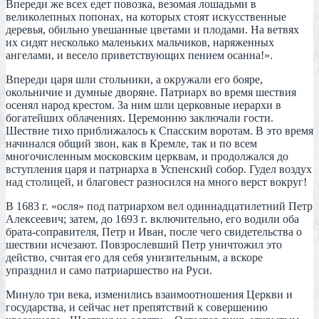
Впереди же всех едет повозка, везомая лошадьми в
великолепных попонах, на которых стоят искусственные
деревья, обильно увешанные цветами и плодами. На ветвях
их сидят несколько маленьких мальчиков, наряженных
ангелами, и весело приветствующих пением осанна!».
Впереди царя шли стольники, а окружали его бояре,
окольничие и думные дворяне. Патриарх во время шествия
осенял народ крестом. За ним шли церковные иерархи в
богатейших облачениях. Церемонию заключали гости.
Шествие тихо приближалось к Спасским воротам. В это время
начинался общий звон, как в Кремле, так и по всем
многочисленным московским церквам, и продолжался до
вступления царя и патриарха в Успенский собор. Гудел воздух
над столицей, и благовест разносился на много верст вокруг!
В 1683 г. «осля» под патриархом вел одиннадцатилетний Петр
Алексеевич; затем, до 1693 г. включительно, его водили оба
брата-соправителя, Петр и Иван, после чего свидетельства о
шествии исчезают. Повзрослевший Петр уничтожил это
действо, считая его для себя унизительным, а вскоре
упразднил и само патриаршество на Руси.
Минуло три века, изменились взаимоотношения Церкви и
государства, и сейчас нет препятствий к совершению