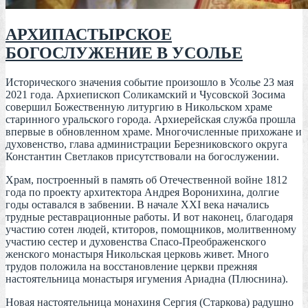
АРХИПАСТЫРСКОЕ
БОГОСЛУЖЕНИЕ В УСОЛЬЕ
Исторического значения событие произошло в Усолье 23 мая
2021 года. Архиепископ Соликамский и Чусовской Зосима
совершил Божественную литургию в Никольском храме
старинного уральского города. Архиерейская служба прошла
впервые в обновленном храме. Многочисленные прихожане и
духовенство, глава администрации Березниковского округа
Константин Светлаков присутствовали на богослужении.
Храм, построенный в память об Отечественной войне 1812
года по проекту архитектора Андрея Воронихина, долгие
годы оставался в забвении. В начале XXI века начались
трудные реставрационные работы. И вот наконец, благодаря
участию сотен людей, ктиторов, помощников, молитвенному
участию сестер и духовенства Спасо-Преображенского
женского монастыря Никольская церковь живет. Много
трудов положила на восстановление церкви прежняя
настоятельница монастыря игумения Ариадна (Плюснина).
Новая настоятельница монахиня Сергия (Старкова) радушно