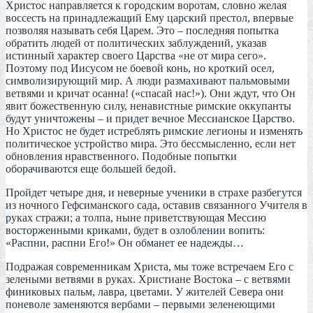
Христос направляется к городским воротам, словно желая
воссесть на принадлежащий Ему царский престол, впервые
позволяя называть себя Царем. Это – последняя попытка
обратить людей от политических заблуждений, указав
истинный характер своего Царства «не от мира сего».
Поэтому под Иисусом не боевой конь, но кроткий осел,
символизирующий мир. А люди размахивают пальмовыми
ветвями и кричат осанна! («спасай нас!»). Они ждут, что Он
явит божественную силу, ненавистные римские оккупанты
будут уничтожены – и придет вечное Мессианское Царство.
Но Христос не будет истреблять римские легионы и изменять
политическое устройство мира. Это бессмысленно, если нет
обновления нравственного. Подобные попытки
оборачиваются еще большей бедой.
Пройдет четыре дня, и неверные ученики в страхе разбегутся
из ночного Гефсиманского сада, оставив связанного Учителя в
руках стражи; а толпа, ныне приветствующая Мессию
восторженными криками, будет в озлоблении вопить:
«Распни, распни Его!» Он обманет ее надежды…
Подражая современникам Христа, мы тоже встречаем Его с
зелеными ветвями в руках. Христиане Востока – с ветвями
финиковых пальм, лавра, цветами. У жителей Севера они
поневоле заменяются вербами – первыми зеленеющими