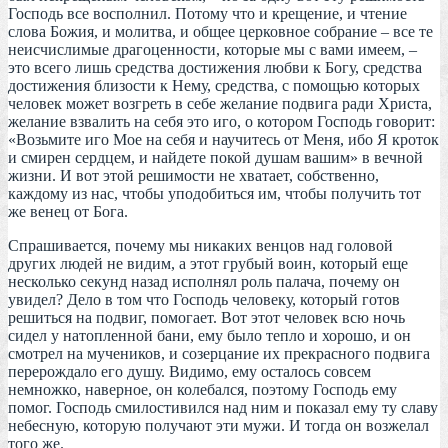
Господь все восполнил. Потому что и крещение, и чтение
слова Божия, и молитва, и общее церковное собрание – все те
неисчислимые драгоценности, которые мы с вами имеем, –
это всего лишь средства достижения любви к Богу, средства
достижения близости к Нему, средства, с помощью которых
человек может возгреть в себе желание подвига ради Христа,
желание взвалить на себя это иго, о котором Господь говорит:
«Возьмите иго Мое на себя и научитесь от Меня, ибо Я кроток
и смирен сердцем, и найдете покой душам вашим» в вечной
жизни. И вот этой решимости не хватает, собственно,
каждому из нас, чтобы уподобиться им, чтобы получить тот
же венец от Бога.
Спрашивается, почему мы никаких венцов над головой
других людей не видим, а этот грубый воин, который еще
несколько секунд назад исполнял роль палача, почему он
увидел? Дело в том что Господь человеку, который готов
решиться на подвиг, помогает. Вот этот человек всю ночь
сидел у натопленной бани, ему было тепло и хорошо, и он
смотрел на мучеников, и созерцание их прекрасного подвига
перерождало его душу. Видимо, ему осталось совсем
немножко, наверное, он колебался, поэтому Господь ему
помог. Господь смилостивился над ним и показал ему ту славу
небесную, которую получают эти мужи. И тогда он возжелал
того же.