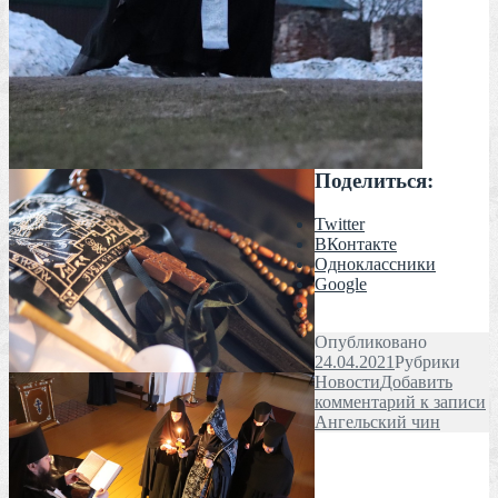
Поделиться:
Twitter
ВКонтакте
Одноклассники
Google
Опубликовано
24.04.2021
Рубрики
Новости
Добавить
комментарий
к записи
Ангельский чин