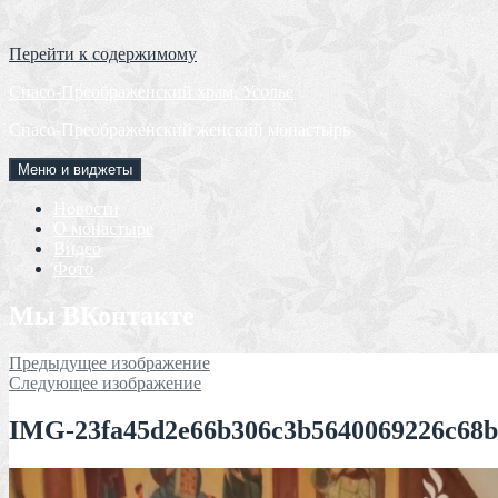
Перейти к содержимому
Спасо-Преображенский храм, Усолье
Спасо-Преображенский женский монастырь
Меню и виджеты
Новости
О монастыре
Видео
Фото
Мы ВКонтакте
Предыдущее изображение
Следующее изображение
IMG-23fa45d2e66b306c3b5640069226c68