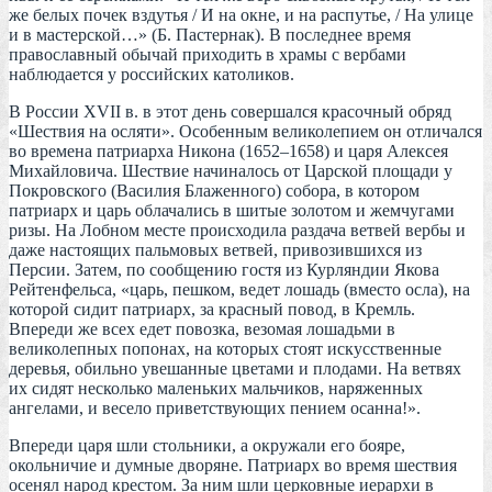
же белых почек вздутья / И на окне, и на распутье, / На улице
и в мастерской…» (Б. Пастернак). В последнее время
православный обычай приходить в храмы с вербами
наблюдается у российских католиков.
В России XVII в. в этот день совершался красочный обряд
«Шествия на осляти». Особенным великолепием он отличался
во времена патриарха Никона (1652–1658) и царя Алексея
Михайловича. Шествие начиналось от Царской площади у
Покровского (Василия Блаженного) собора, в котором
патриарх и царь облачались в шитые золотом и жемчугами
ризы. На Лобном месте происходила раздача ветвей вербы и
даже настоящих пальмовых ветвей, привозившихся из
Персии. Затем, по сообщению гостя из Курляндии Якова
Рейтенфельса, «царь, пешком, ведет лошадь (вместо осла), на
которой сидит патриарх, за красный повод, в Кремль.
Впереди же всех едет повозка, везомая лошадьми в
великолепных попонах, на которых стоят искусственные
деревья, обильно увешанные цветами и плодами. На ветвях
их сидят несколько маленьких мальчиков, наряженных
ангелами, и весело приветствующих пением осанна!».
Впереди царя шли стольники, а окружали его бояре,
окольничие и думные дворяне. Патриарх во время шествия
осенял народ крестом. За ним шли церковные иерархи в