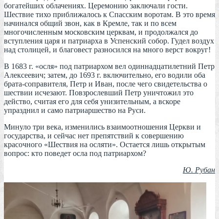
богатейших облачениях. Церемонию заключали гости.
Шествие тихо приближалось к Спасским воротам. В это время
начинался общий звон, как в Кремле, так и по всем
многочисленным московским церквам, и продолжался до
вступления царя и патриарха в Успенский собор. Гудел воздух
над столицей, и благовест разносился на много верст вокруг!
В 1683 г. «осля» под патриархом вел одиннадцатилетний Петр
Алексеевич; затем, до 1693 г. включительно, его водили оба
брата-соправителя, Петр и Иван, после чего свидетельства о
шествии исчезают. Повзрослевший Петр уничтожил это
действо, считая его для себя унизительным, а вскоре
упразднил и само патриаршество на Руси.
Минуло три века, изменились взаимоотношения Церкви и
государства, и сейчас нет препятствий к совершению
красочного «Шествия на осляти». Остается лишь открытым
вопрос: кто поведет осла под патриархом?
Ю. Рубан