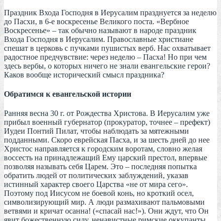
Праздник Входа Господня в Иерусалим празднуется за неделю
до Пасхи, в 6-е воскресенье Великого поста. «Вербное
Воскресенье» – так обычно называют в народе праздник
Входа Господня в Иерусалим. Православные христиане
спешат в церковь с пучками пушистых верб. Нас охватывает
радостное предчувствие: через неделю – Пасха! Но при чем
здесь вербы, о которых ничего не знали евангельские герои?
Каков вообще исторический смысл праздника?
Обратимся к евангельской истории
Ранняя весна 30 г. от Рождества Христова. В Иерусалим уже
прибыл военный губернатор (прокуратор, точнее – префект)
Иудеи Понтий Пилат, чтобы наблюдать за мятежными
подданными. Скоро еврейская Пасха, и за шесть дней до нее
Христос направляется к городским воротам, словно желая
воссесть на принадлежащий Ему царский престол, впервые
позволяя называть себя Царем. Это – последняя попытка
обратить людей от политических заблуждений, указав
истинный характер своего Царства «не от мира сего».
Поэтому под Иисусом не боевой конь, но кроткий осел,
символизирующий мир. А люди размахивают пальмовыми
ветвями и кричат осанна! («спасай нас!»). Они ждут, что Он
явит божественную силу, ненавистные римские оккупанты