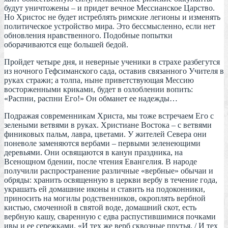
будут уничтожены – и придет вечное Мессианское Царство.
Но Христос не будет истреблять римские легионы и изменять
политическое устройство мира. Это бессмысленно, если нет
обновления нравственного. Подобные попытки
оборачиваются еще большей бедой.
Пройдет четыре дня, и неверные ученики в страхе разбегутся
из ночного Гефсиманского сада, оставив связанного Учителя в
руках стражи; а толпа, ныне приветствующая Мессию
восторженными криками, будет в озлоблении вопить:
«Распни, распни Его!» Он обманет ее надежды…
Подражая современникам Христа, мы тоже встречаем Его с
зелеными ветвями в руках. Христиане Востока – с ветвями
финиковых пальм, лавра, цветами. У жителей Севера они
поневоле заменяются вербами – первыми зеленеющими
деревьями. Они освящаются в канун праздника, на
Всенощном бдении, после чтения Евангелия. В народе
получили распространение различные «вербные» обычаи и
обряды: хранить освященную в церкви вербу в течение года,
украшать ей домашние иконы и ставить на подоконники,
приносить на могилы родственников, окроплять вербной
кистью, смоченной в святой воде, домашний скот, есть
вербную кашу, сваренную с едва распустившимися почками
ивы и ее сережками. «И тех же верб сквозные прутья, / И тех