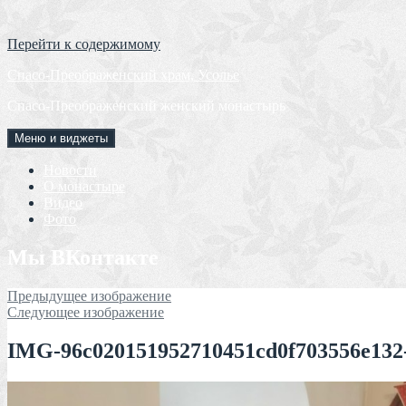
Перейти к содержимому
Спасо-Преображенский храм, Усолье
Спасо-Преображенский женский монастырь
Меню и виджеты
Новости
О монастыре
Видео
Фото
Мы ВКонтакте
Предыдущее изображение
Следующее изображение
IMG-96c020151952710451cd0f703556e132